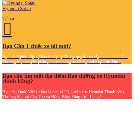
Hyundai Solati
Tất cả
Bạn Cần 1 chiếc xe tải mới?
Hyundai Quốc Việt tự hào là Đại lý 3S Uỷ quyền của Hyundai Thành Công
Thương Mại chuyên phân phối các dòng xe tải Hyundai tại Cần Thơ !
Bạn cần tìm một địa điểm Bảo dưỡng xe Hyundai
chính hãng?
Hyundai Quốc Việt tự hào là đơn vị Uỷ quyền của Hyundai Thành công
Thương Mại tại Cần Thơ và Đồng Bằng Sông Cửu Long !