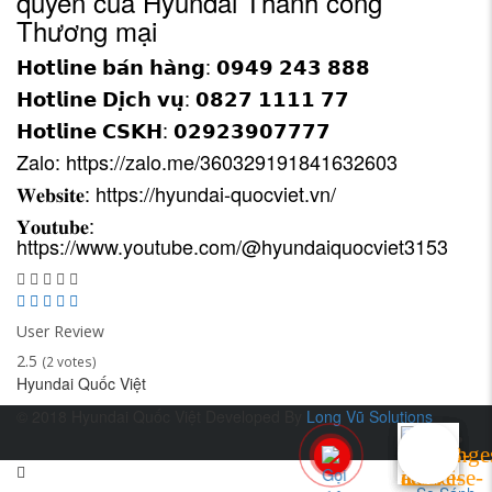
quyền của Hyundai Thành công
Thương mại
𝗛𝗼𝘁𝗹𝗶𝗻𝗲 𝗯𝗮́𝗻 𝗵𝗮̀𝗻𝗴: 𝟬𝟵𝟰𝟵 𝟮𝟰𝟯 𝟴𝟴𝟴
𝗛𝗼𝘁𝗹𝗶𝗻𝗲 𝗗𝗶̣𝗰𝗵 𝘃𝘂̣: 𝟬𝟴𝟮𝟳 𝟭𝟭𝟭𝟭 𝟳𝟳
𝗛𝗼𝘁𝗹𝗶𝗻𝗲 𝗖𝗦𝗞𝗛: 𝟬𝟮𝟵𝟮𝟯𝟵𝟬𝟳𝟳𝟳𝟳
Zalo:
https://zalo.me/360329191841632603
𝐖𝐞𝐛𝐬𝐢𝐭𝐞:
https://hyundai-quocviet.vn/
𝐘𝐨𝐮𝐭𝐮𝐛𝐞:
https://www.youtube.com/@hyundaiquocviet3153
User Review
2.5
(
2
votes)
Hyundai Quốc Việt
© 2018 Hyundai Quốc Việt
Developed By
Long Vũ Solutions