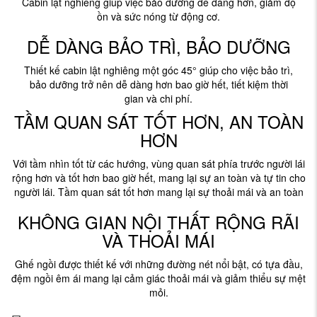
Cabin lật nghiêng giúp việc bảo dưỡng dễ dàng hơn, giảm độ
ồn và sức nóng từ động cơ.
DỄ DÀNG BẢO TRÌ, BẢO DƯỠNG
Thiết kế cabin lật nghiêng một góc 45° giúp cho việc bảo trì,
bảo dưỡng trở nên dễ dàng hơn bao giờ hết, tiết kiệm thời
gian và chi phí.
TẦM QUAN SÁT TỐT HƠN, AN TOÀN
HƠN
Với tầm nhìn tốt từ các hướng, vùng quan sát phía trước người lái
rộng hơn và tốt hơn bao giờ hết, mang lại sự an toàn và tự tin cho
người lái. Tầm quan sát tốt hơn mang lại sự thoải mái và an toàn
KHÔNG GIAN NỘI THẤT RỘNG RÃI
VÀ THOẢI MÁI
Ghế ngồi được thiết kế với những đường nét nổi bật, có tựa đầu,
đệm ngồi êm ái mang lại cảm giác thoải mái và giảm thiểu sự mệt
mỏi.