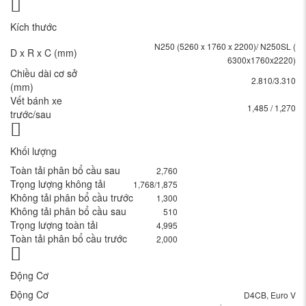
Kích thước
N250 (5260 x 1760 x 2200)/ N250SL (
D x R x C (mm)
6300x1760x2220)
Chiều dài cơ sở
2.810/3.310
(mm)
Vết bánh xe
1,485 / 1,270
trước/sau
Khối lượng
Toàn tải phân bổ cầu sau
2,760
Trọng lượng không tải
1,768/1,875
Không tải phân bổ cầu trước
1,300
Không tải phân bổ cầu sau
510
Trọng lượng toàn tải
4,995
Toàn tải phân bổ cầu trước
2,000
Động Cơ
Động Cơ
D4CB, Euro V