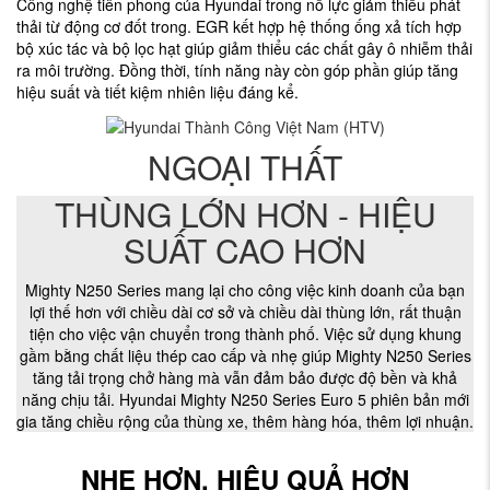
Công nghệ tiên phong của Hyundai trong nỗ lực giảm thiểu phát
thải từ động cơ đốt trong. EGR kết hợp hệ thống ống xả tích hợp
bộ xúc tác và bộ lọc hạt giúp giảm thiểu các chất gây ô nhiễm thải
ra môi trường. Đồng thời, tính năng này còn góp phần giúp tăng
hiệu suất và tiết kiệm nhiên liệu đáng kể.
NGOẠI THẤT
THÙNG LỚN HƠN - HIỆU
SUẤT CAO HƠN
Mighty N250 Series mang lại cho công việc kinh doanh của bạn
lợi thế hơn với chiều dài cơ sở và chiều dài thùng lớn, rất thuận
tiện cho việc vận chuyển trong thành phố. Việc sử dụng khung
gầm bằng chất liệu thép cao cấp và nhẹ giúp Mighty N250 Series
tăng tải trọng chở hàng mà vẫn đảm bảo được độ bền và khả
năng chịu tải. Hyundai Mighty N250 Series Euro 5 phiên bản mới
gia tăng chiều rộng của thùng xe, thêm hàng hóa, thêm lợi nhuận.
NHẸ HƠN, HIỆU QUẢ HƠN