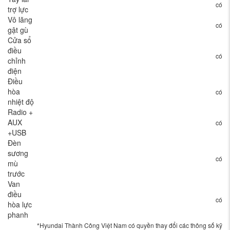
có
trợ lực
Vô lăng
có
gật gù
Cửa sổ
điều
có
chỉnh
điện
Điều
hòa
có
nhiệt độ
Radio +
AUX
có
+USB
Đèn
sương
có
mù
trước
Van
điều
có
hòa lực
phanh
*Hyundai Thành Công Việt Nam có quyền thay đổi các thông số kỹ