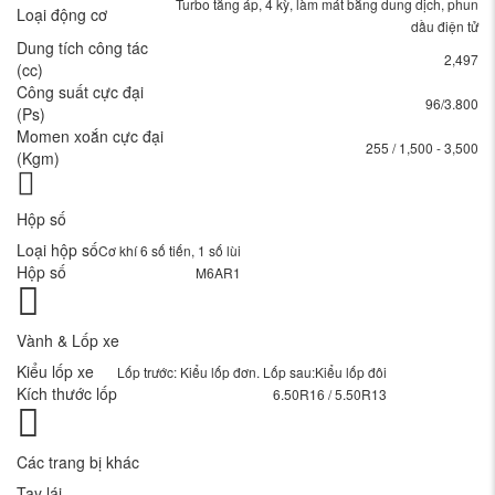
Turbo tăng áp, 4 kỳ, làm mát bằng dung dịch, phun
Loại động cơ
dầu điện tử
Dung tích công tác
2,497
(cc)
Công suất cực đại
96/3.800
(Ps)
Momen xoắn cực đại
255 / 1,500 - 3,500
(Kgm)
Hộp số
Loại hộp số
Cơ khí 6 số tiến, 1 số lùi
Hộp số
M6AR1
Vành & Lốp xe
Kiểu lốp xe
Lốp trước: Kiểu lốp đơn. Lốp sau:Kiểu lốp đôi
Kích thước lốp
6.50R16 / 5.50R13
Các trang bị khác
Tay lái