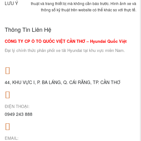
LƯU Ý
thuật và trang thiết bị mà không cần báo trước. Hình ảnh xe và
thông số kỹ thuật trên website có thể khác so với thực tế.
Thông Tin Liên Hệ
CÔNG TY CP Ô TÔ QUỐC VIỆT CẦN THƠ – Hyundai Quốc Việt
Đại lý chính thức phân phối xe tải Hyundai tại khu vực miền Nam.
44, KHU VỰC I, P. BA LÁNG, Q. CÁI RĂNG, TP. CẦN THƠ
ĐIỆN THOẠI:
0949 243 888
EMAIL: