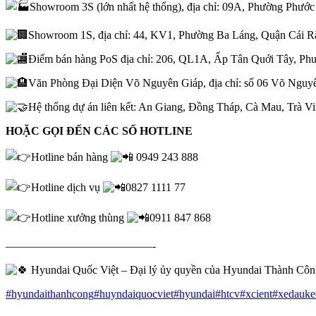
Showroom 3S (lớn nhất hệ thống), địa chỉ: 09A, Phường Phư
Showroom 1S, địa chỉ: 44, KV1, Phường Ba Láng, Quận Cái R
Điểm bán hàng PoS địa chỉ: 206, QL1A, Ấp Tân Quới Tây, Ph
Văn Phòng Đại Diện Võ Nguyên Giáp, địa chỉ: số 06 Võ Nguyê
Hệ thống dự án liên kết: An Giang, Đồng Tháp, Cà Mau, Trà V
HOẶC GỌI ĐẾN CÁC SỐ HOTLINE
Hotline bán hàng
0949 243 888
Hotline dịch vụ
0827 1111 77
Hotline xưởng thùng
0911 847 868
—————————————-
Hyundai Quốc Việt – Đại lý ủy quyền của Hyundai Thành Cô
#hyundaithanhcong
#huyndaiquocviet
#hyundai
#htcv
#xcient
#xedauke