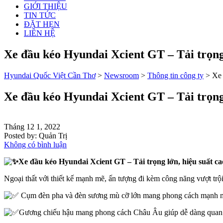
GIỚI THIỆU
TIN TỨC
ĐẶT HẸN
LIÊN HỆ
Xe đầu kéo Hyundai Xcient GT – Tải trọng 
Hyundai Quốc Việt Cần Thơ
>
Newsroom
>
Thông tin công ty
>
Xe 
Xe đầu kéo Hyundai Xcient GT – Tải trọng 
Tháng 12 1, 2022
Posted by:
Quản Trị
Không có bình luận
Xe đầu kéo Hyundai Xcient GT – Tải trọng lớn, hiệu suất ca
Ngoại thất với thiết kế mạnh mẽ, ấn tượng đi kèm công năng vượt trội
Cụm đèn pha và đèn sương mù cỡ lớn mang phong cách mạnh m
Gương chiếu hậu mang phong cách Châu Âu giúp dễ dàng quan 