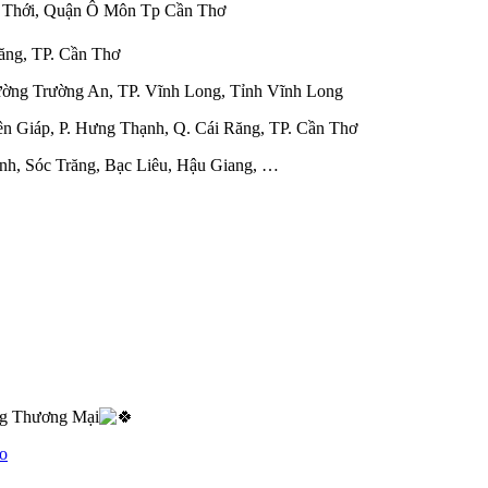
ớc Thới, Quận Ô Môn Tp Cần Thơ
ăng, TP. Cần Thơ
ường Trường An, TP. Vĩnh Long, Tỉnh Vĩnh Long
n Giáp, P. Hưng Thạnh, Q. Cái Răng, TP. Cần Thơ
inh, Sóc Trăng, Bạc Liêu, Hậu Giang, …
ng Thương Mại
o