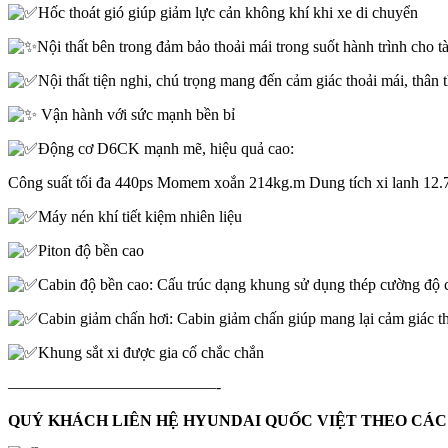
Hốc thoát gió giúp giảm lực cản không khí khi xe di chuyển
Nội thất bên trong đảm bảo thoải mái trong suốt hành trình cho tà
Nội thất tiện nghi, chú trọng mang đến cảm giác thoải mái, thân 
Vận hành với sức mạnh bền bỉ
Động cơ D6CK mạnh mẽ, hiệu quả cao:
Công suất tối đa 440ps Momem xoắn 214kg.m Dung tích xi lanh 12.
Máy nén khí tiết kiệm nhiên liệu
Piton độ bền cao
Cabin độ bền cao: Cấu trúc dạng khung sử dụng thép cường độ ca
Cabin giảm chấn hơi: Cabin giảm chấn giúp mang lại cảm giác tho
Khung sắt xi được gia cố chắc chắn
—————————————-
QUÝ KHÁCH LIÊN HỆ HYUNDAI QUỐC VIỆT THEO CÁC