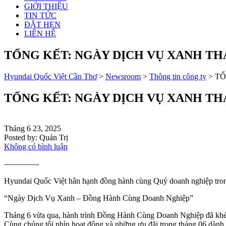
GIỚI THIỆU
TIN TỨC
ĐẶT HẸN
LIÊN HỆ
TỔNG KẾT: NGÀY DỊCH VỤ XANH T
Hyundai Quốc Việt Cần Thơ
>
Newsroom
>
Thông tin công ty
>
TỔ
TỔNG KẾT: NGÀY DỊCH VỤ XANH T
Tháng 6 23, 2025
Posted by:
Quản Trị
Không có bình luận
————-
Hyundai Quốc Việt hân hạnh đồng hành cùng Quý doanh nghiệp trong
“Ngày Dịch Vụ Xanh – Đồng Hành Cùng Doanh Nghiệp”
Tháng 6 vừa qua, hành trình Đồng Hành Cùng Doanh Nghiệp đã khép l
Cùng chúng tôi nhìn hoạt động và những ưu đãi trong tháng 06 dành