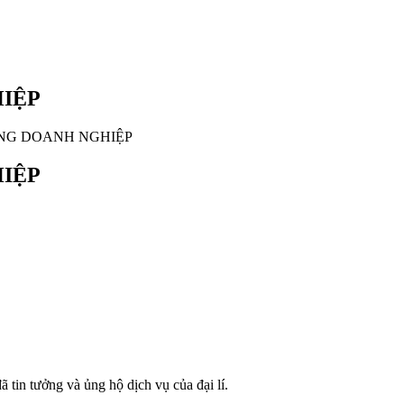
HIỆP
ÙNG DOANH NGHIỆP
HIỆP
in tưởng và ủng hộ dịch vụ của đại lí.