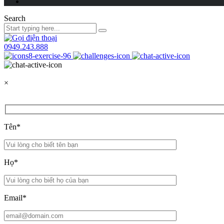
Search
0949.243.888
×
Tên*
Họ*
Email*