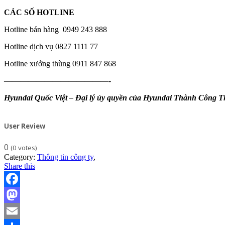
CÁC SỐ HOTLINE
Hotline bán hàng 0949 243 888
Hotline dịch vụ 0827 1111 77
Hotline xưởng thùng 0911 847 868
—————————————-
Hyundai Quốc Việt – Đại lý ủy quyền của Hyundai Thành Công 
User Review
0
(
0
votes)
Category:
Thông tin công ty
,
Share this
Facebook
Mastodon