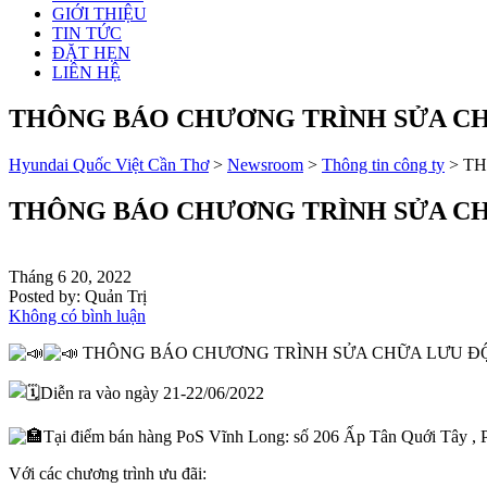
GIỚI THIỆU
TIN TỨC
ĐẶT HẸN
LIÊN HỆ
THÔNG BÁO CHƯƠNG TRÌNH SỬA CH
Hyundai Quốc Việt Cần Thơ
>
Newsroom
>
Thông tin công ty
>
TH
THÔNG BÁO CHƯƠNG TRÌNH SỬA CH
Tháng 6 20, 2022
Posted by:
Quản Trị
Không có bình luận
THÔNG BÁO CHƯƠNG TRÌNH SỬA CHỮA LƯU Đ
Diễn ra vào ngày 21-22/06/2022
Tại điểm bán hàng PoS Vĩnh Long: số 206 Ấp Tân Quới Tây ,
Với các chương trình ưu đãi: