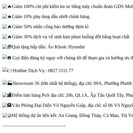
Giảm 100% chi phí kiểm tra xe bằng máy chuẩn đoán GDS Mob
Giảm 10% phụ tùng dầu nhớt chính hãng
Giảm 50% nhân công bảo dưỡng định kì
Giảm 30% dịch vụ vệ sinh kim phun buồng đốt bằng hoạt chất
Quà tặng hấp dẫn: Áo Khoác Hyundai
Gọi điện đăng ký ngay với chúng tôi để tham gia và hưởng ưu đ
Hotline Dịch Vụ : 0827.1111.77
Showroom 3S (lớn nhất hệ thống), địa chỉ: 09A, Phường Phư
Điểm bán hàng PoS địa chỉ: 206, QL1A, Ấp Tân Quới Tây, Ph
Văn Phòng Đại Diện Võ Nguyên Giáp, địa chỉ: số 06 Võ Nguyê
Hệ thống dự án liên kết: An Giang, Đồng Tháp, Cà Mau, Trà V
—————————————-