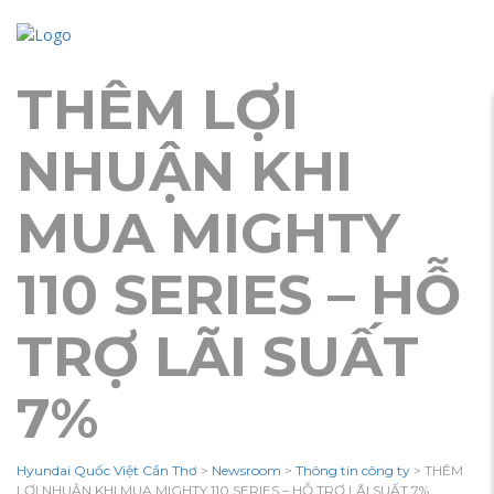
THÊM LỢI
NHUẬN KHI
MUA MIGHTY
110 SERIES – HỖ
TRỢ LÃI SUẤT
7%
Hyundai Quốc Việt Cần Thơ
>
Newsroom
>
Thông tin công ty
>
THÊM
LỢI NHUẬN KHI MUA MIGHTY 110 SERIES – HỖ TRỢ LÃI SUẤT 7%