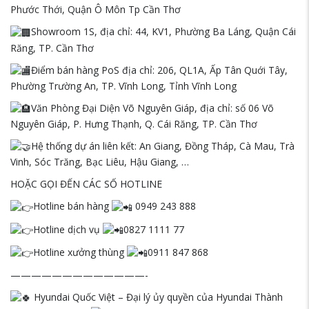
Phước Thới, Quận Ô Môn Tp Cần Thơ
Showroom 1S, địa chỉ: 44, KV1, Phường Ba Láng, Quận Cái
Răng, TP. Cần Thơ
Điểm bán hàng PoS địa chỉ: 206, QL1A, Ấp Tân Quới Tây,
Phường Trường An, TP. Vĩnh Long, Tỉnh Vĩnh Long
Văn Phòng Đại Diện Võ Nguyên Giáp, địa chỉ: số 06 Võ
Nguyên Giáp, P. Hưng Thạnh, Q. Cái Răng, TP. Cần Thơ
Hệ thống dự án liên kết: An Giang, Đồng Tháp, Cà Mau, Trà
Vinh, Sóc Trăng, Bạc Liêu, Hậu Giang, …
HOẶC GỌI ĐẾN CÁC SỐ HOTLINE
Hotline bán hàng
0949 243 888
Hotline dịch vụ
0827 1111 77
Hotline xưởng thùng
0911 847 868
—————————————-
Hyundai Quốc Việt – Đại lý ủy quyền của Hyundai Thành