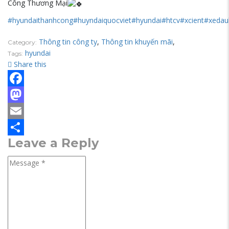
Công Thương Mại
#hyundaithanhcong
#huyndaiquocviet
#hyundai
#htcv
#xcient
#xedau
Thông tin công ty
,
Thông tin khuyến mãi
,
Category:
hyundai
Tags:
Share this
Facebook
Mastodon
Email
Leave a Reply
Share