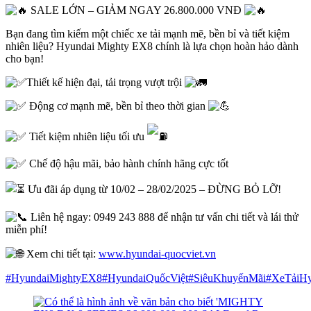
SALE LỚN – GIẢM NGAY 26.800.000 VNĐ
Bạn đang tìm kiếm một chiếc xe tải mạnh mẽ, bền bỉ và tiết kiệm
nhiên liệu? Hyundai Mighty EX8 chính là lựa chọn hoàn hảo dành
cho bạn!
Thiết kế hiện đại, tải trọng vượt trội
Động cơ mạnh mẽ, bền bỉ theo thời gian
Tiết kiệm nhiên liệu tối ưu
Chế độ hậu mãi, bảo hành chính hãng cực tốt
Ưu đãi áp dụng từ 10/02 – 28/02/2025 – ĐỪNG BỎ LỠ!
Liên hệ ngay: 0949 243 888 để nhận tư vấn chi tiết và lái thử
miễn phí!
Xem chi tiết tại:
www.hyundai-quocviet.vn
#HyundaiMightyEX8
#HyundaiQuốcViệt
#SiêuKhuyếnMãi
#XeTảiHy