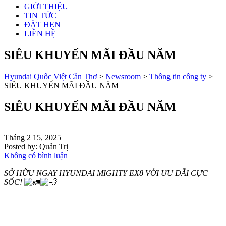
GIỚI THIỆU
TIN TỨC
ĐẶT HẸN
LIÊN HỆ
SIÊU KHUYẾN MÃI ĐẦU NĂM
Hyundai Quốc Việt Cần Thơ
>
Newsroom
>
Thông tin công ty
>
SIÊU KHUYẾN MÃI ĐẦU NĂM
SIÊU KHUYẾN MÃI ĐẦU NĂM
Tháng 2 15, 2025
Posted by:
Quản Trị
Không có bình luận
SỞ HỮU NGAY HYUNDAI MIGHTY EX8 VỚI ƯU ĐÃI CỰC
SỐC!
————————–