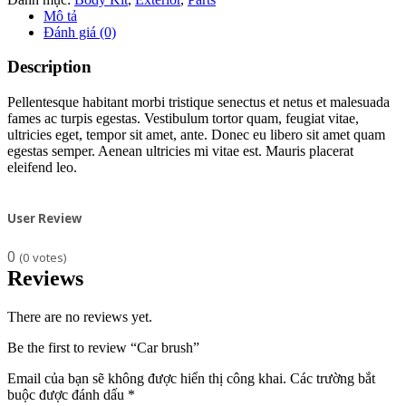
Mô tả
Đánh giá (0)
Description
Pellentesque habitant morbi tristique senectus et netus et malesuada
fames ac turpis egestas. Vestibulum tortor quam, feugiat vitae,
ultricies eget, tempor sit amet, ante. Donec eu libero sit amet quam
egestas semper. Aenean ultricies mi vitae est. Mauris placerat
eleifend leo.
User Review
0
(
0
votes)
Reviews
There are no reviews yet.
Be the first to review “Car brush”
Email của bạn sẽ không được hiển thị công khai.
Các trường bắt
buộc được đánh dấu
*