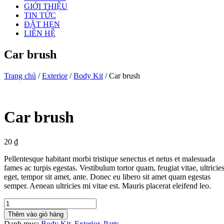
GIỚI THIỆU
TIN TỨC
ĐẶT HẸN
LIÊN HỆ
Car brush
Trang chủ
/
Exterior
/
Body Kit
/ Car brush
Car brush
20
₫
Pellentesque habitant morbi tristique senectus et netus et malesuada
fames ac turpis egestas. Vestibulum tortor quam, feugiat vitae, ultricie
eget, tempor sit amet, ante. Donec eu libero sit amet quam egestas
semper. Aenean ultricies mi vitae est. Mauris placerat eleifend leo.
Quantity
Thêm vào giỏ hàng
Danh mục:
Body Kit
,
Exterior
,
Parts