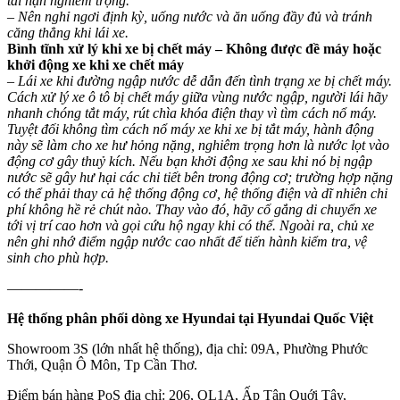
tai nạn nghiêm trọng.
– Nên nghỉ ngơi định kỳ, uống nước và ăn uống đầy đủ và tránh
căng thẳng khi lái xe.
Bình tĩnh xử lý khi xe bị chết máy – Không được đề máy hoặc
khởi động xe khi xe chết máy
– Lái xe khi đường ngập nước dễ dẫn đến tình trạng xe bị chết máy.
Cách xử lý xe ô tô bị chết máy giữa vùng nước ngập, người lái hãy
nhanh chóng tắt máy, rút chìa khóa điện thay vì tìm cách nổ máy.
Tuyệt đối không tìm cách nổ máy xe khi xe bị tắt máy, hành động
này sẽ làm cho xe hư hỏng nặng, nghiêm trọng hơn là nước lọt vào
động cơ gây thuỷ kích. Nếu bạn khởi động xe sau khi nó bị ngập
nước sẽ gây hư hại các chi tiết bên trong động cơ; trường hợp nặng
có thể phải thay cả hệ thống động cơ, hệ thống điện và dĩ nhiên chi
phí không hề rẻ chút nào. Thay vào đó, hãy cố gắng di chuyển xe
tới vị trí cao hơn và gọi cứu hộ ngay khi có thể. Ngoài ra, chủ xe
nên ghi nhớ điểm ngập nước cao nhất để tiến hành kiểm tra, vệ
sinh cho phù hợp.
—————-
Hệ thống phân phối dòng xe Hyundai tại Hyundai Quốc Việt
Showroom 3S (lớn nhất hệ thống), địa chỉ: 09A, Phường Phước
Thới, Quận Ô Môn, Tp Cần Thơ.
Điểm bán hàng PoS địa chỉ: 206, QL1A, Ấp Tân Quới Tây,