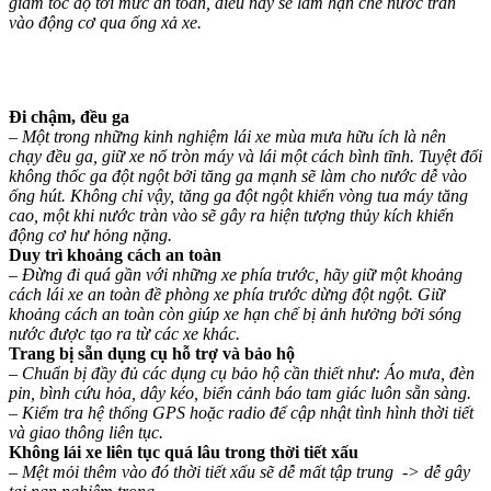
giảm tốc độ tới mức an toàn, điều này sẽ làm hạn chế nước tràn
vào động cơ qua ống xả xe.
Đi chậm, đều ga
– Một trong những kinh nghiệm lái xe mùa mưa hữu ích là nên
chạy đều ga, giữ xe nổ tròn máy và lái một cách bình tĩnh. Tuyệt đối
không thốc ga đột ngột bởi tăng ga mạnh sẽ làm cho nước dễ vào
ống hút. Không chỉ vậy, tăng ga đột ngột khiến vòng tua máy tăng
cao, một khi nước tràn vào sẽ gây ra hiện tượng thủy kích khiến
động cơ hư hỏng nặng.
Duy trì khoảng cách an toàn
– Đừng đi quá gần với những xe phía trước, hãy giữ một khoảng
cách lái xe an toàn đề phòng xe phía trước dừng đột ngột. Giữ
khoảng cách an toàn còn giúp xe hạn chế bị ảnh hưởng bởi sóng
nước được tạo ra từ các xe khác.
Trang bị sẵn dụng cụ hỗ trợ và bảo hộ
– Chuẩn bị đầy đủ các dụng cụ bảo hộ cần thiết như: Áo mưa, đèn
pin, bình cứu hỏa, dây kéo, biển cảnh báo tam giác luôn sẵn sàng.
– Kiểm tra hệ thống GPS hoặc radio để cập nhật tình hình thời tiết
và giao thông liên tục.
Không lái xe liên tục quá lâu trong thời tiết xấu
– Mệt mỏi thêm vào đó thời tiết xấu sẽ dễ mất tập trung -> dễ gây