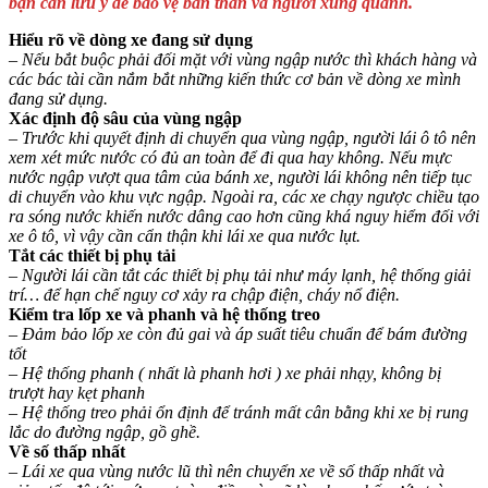
bạn cần lưu ý để bảo vệ bản thân và người xung quanh.
Hiểu rõ về dòng xe đang sử dụng
–
Nếu bắt buộc phải đối mặt với vùng ngập nước thì khách hàng và
các bác tài cần nắm bắt những kiến thức cơ bản về dòng xe mình
đang sử dụng.
Xác định độ sâu của vùng ngập
–
Trước khi quyết định di chuyển qua vùng ngập, người lái ô tô nên
xem xét mức nước có đủ an toàn để đi qua hay không. Nếu mực
nước ngập vượt qua tâm của bánh xe, người lái không nên tiếp tục
di chuyển vào khu vực ngập. Ngoài ra, các xe chạy ngược chiều tạo
ra sóng nước khiến nước dâng cao hơn cũng khá nguy hiểm đối với
xe ô tô, vì vậy cần cẩn thận khi lái xe qua nước lụt.
Tắt các thiết bị phụ tải
– Người lái cần tắt các thiết bị phụ tải như máy lạnh, hệ thống giải
trí… để hạn chế nguy cơ xảy ra chập điện, cháy nổ điện.
Kiểm tra lốp xe và phanh và hệ thống treo
– Đảm bảo lốp xe còn đủ gai và áp suất tiêu chuẩn để bám đường
tốt
– Hệ thống phanh ( nhất là phanh hơi ) xe phải nhạy, không bị
trượt hay kẹt phanh
– Hệ thống treo phải ổn định để tránh mất cân bằng khi xe bị rung
lắc do đường ngập, gồ ghề.
Về số thấp nhất
– Lái xe qua vùng nước lũ thì nên chuyển xe về số thấp nhất và