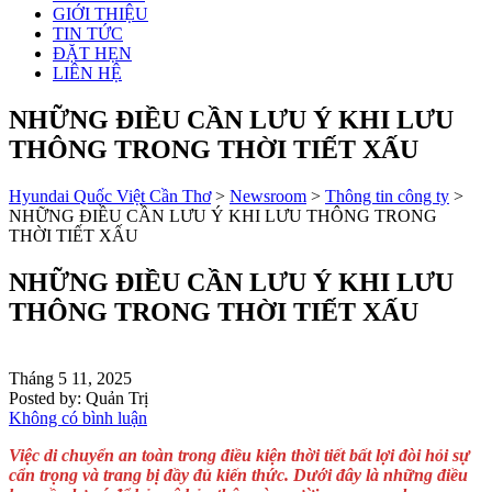
GIỚI THIỆU
TIN TỨC
ĐẶT HẸN
LIÊN HỆ
NHỮNG ĐIỀU CẦN LƯU Ý KHI LƯU
THÔNG TRONG THỜI TIẾT XẤU
Hyundai Quốc Việt Cần Thơ
>
Newsroom
>
Thông tin công ty
>
NHỮNG ĐIỀU CẦN LƯU Ý KHI LƯU THÔNG TRONG
THỜI TIẾT XẤU
NHỮNG ĐIỀU CẦN LƯU Ý KHI LƯU
THÔNG TRONG THỜI TIẾT XẤU
Tháng 5 11, 2025
Posted by:
Quản Trị
Không có bình luận
Việc di chuyển an toàn trong điều kiện thời tiết bất lợi đòi hỏi sự
cẩn trọng và trang bị đầy đủ kiến thức. Dưới đây là những điều