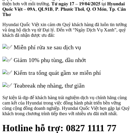
thiện hơn với môi trường. 𝐓𝐮̛̀ 𝐧𝐠𝐚̀𝐲 𝟏𝟕 – 𝟏𝟗/𝟎𝟒/𝟐𝟎𝟐𝟓 tại 𝐇𝐲𝐮𝐧𝐝𝐚𝐢
𝐐𝐮𝐨̂́𝐜 𝐕𝐢𝐞̣̂𝐭 – 𝟎𝟗𝐀, 𝐐𝐋𝟗𝟏𝐁, 𝐏. 𝐏𝐡𝐮̛𝐨̛́𝐜 𝐓𝐡𝐨̛́𝐢, 𝐐. 𝐎̂ 𝐌𝐨̂𝐧, 𝐓𝐩. 𝐂𝐚̂̀𝐧
𝐓𝐡𝐨̛
Hyundai Quốc Việt xin cảm ơn Quý khách hàng đã luôn tin tưởng
và ủng hộ dịch vụ từ Đại lý. Đến với “Ngày Dịch Vụ Xanh”, quý
khách đã nhận được ưu đãi:
Miễn phí rửa xe sau dịch vụ
Giảm 10% phụ tùng, dầu nhớt
Kiểm tra tổng quát gầm xe miễn phí
Teabreak nhẹ nhàng, thư giãn
Sự kiện là dịp để khách hàng trải nghiệm dịch vụ chính hãng cùng
cam kết của Hyundai trong việc đồng hành phát triển bền vững
cùng cộng đồng doanh nghiệp. Hyundai Quốc Việt hẹn gặp lại Quý
khách trong chương trình tiếp theo với nhiều ưu đãi mới nhất.
Hotline hỗ trợ: 0827 1111 77