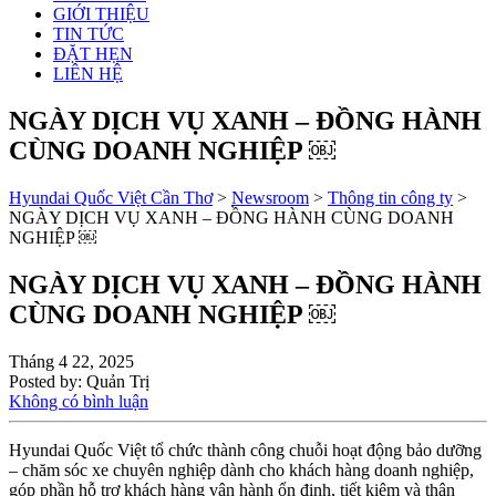
GIỚI THIỆU
TIN TỨC
ĐẶT HẸN
LIÊN HỆ
NGÀY DỊCH VỤ XANH – ĐỒNG HÀNH
CÙNG DOANH NGHIỆP ￼
Hyundai Quốc Việt Cần Thơ
>
Newsroom
>
Thông tin công ty
>
NGÀY DỊCH VỤ XANH – ĐỒNG HÀNH CÙNG DOANH
NGHIỆP ￼
NGÀY DỊCH VỤ XANH – ĐỒNG HÀNH
CÙNG DOANH NGHIỆP ￼
Tháng 4 22, 2025
Posted by:
Quản Trị
Không có bình luận
Hyundai Quốc Việt tổ chức thành công chuỗi hoạt động bảo dưỡng
– chăm sóc xe chuyên nghiệp dành cho khách hàng doanh nghiệp,
góp phần hỗ trợ khách hàng vận hành ổn định, tiết kiệm và thân