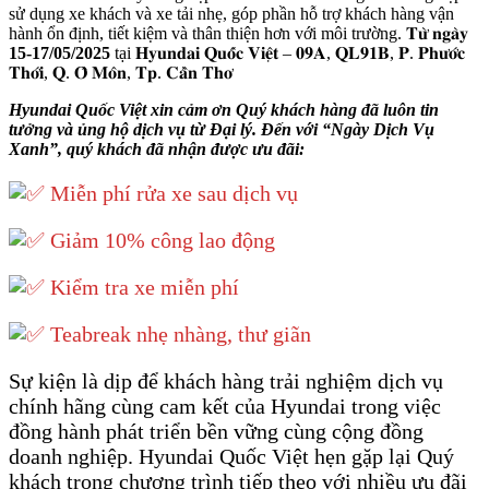
sử dụng xe khách và xe tải nhẹ, góp phần hỗ trợ khách hàng vận
hành ổn định, tiết kiệm và thân thiện hơn với môi trường. 𝐓𝐮̛̀ 𝐧𝐠𝐚̀𝐲
15-17/05/2025
tại 𝐇𝐲𝐮𝐧𝐝𝐚𝐢 𝐐𝐮𝐨̂́𝐜 𝐕𝐢𝐞̣̂𝐭 – 𝟎𝟗𝐀, 𝐐𝐋𝟗𝟏𝐁, 𝐏. 𝐏𝐡𝐮̛𝐨̛́𝐜
𝐓𝐡𝐨̛́𝐢, 𝐐. 𝐎̂ 𝐌𝐨̂𝐧, 𝐓𝐩. 𝐂𝐚̂̀𝐧 𝐓𝐡𝐨̛
Hyundai Quốc Việt xin cảm ơn Quý khách hàng đã luôn tin
tưởng và ủng hộ dịch vụ từ Đại lý. Đến với “Ngày Dịch Vụ
Xanh”, quý khách đã nhận được ưu đãi:
Miễn phí rửa xe sau dịch vụ
Giảm 10% công lao động
Kiểm tra xe miễn phí
Teabreak nhẹ nhàng, thư giãn
Sự kiện là dịp để khách hàng trải nghiệm dịch vụ
chính hãng cùng cam kết của Hyundai trong việc
đồng hành phát triển bền vững cùng cộng đồng
doanh nghiệp. Hyundai Quốc Việt hẹn gặp lại Quý
khách trong chương trình tiếp theo với nhiều ưu đãi