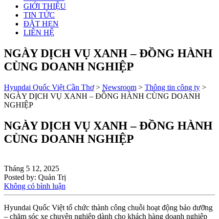
GIỚI THIỆU
TIN TỨC
ĐẶT HẸN
LIÊN HỆ
NGÀY DỊCH VỤ XANH – ĐỒNG HÀNH
CÙNG DOANH NGHIỆP
Hyundai Quốc Việt Cần Thơ
>
Newsroom
>
Thông tin công ty
>
NGÀY DỊCH VỤ XANH – ĐỒNG HÀNH CÙNG DOANH
NGHIỆP
NGÀY DỊCH VỤ XANH – ĐỒNG HÀNH
CÙNG DOANH NGHIỆP
Tháng 5 12, 2025
Posted by:
Quản Trị
Không có bình luận
Hyundai Quốc Việt tổ chức thành công chuỗi hoạt động bảo dưỡng
– chăm sóc xe chuyên nghiệp dành cho khách hàng doanh nghiệp