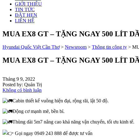
GIỚI THIỆU
TIN TỨC
ĐẶT HẸN
LIÊN HỆ
MUA EX8 GT – TẶNG NGAY 500 LÍT D
Hyundai Quốc Việt Cần Thơ
>
Newsroom
>
Thông tin công ty
>
MU
MUA EX8 GT – TẶNG NGAY 500 LÍT D
Tháng 9 9, 2022
Posted by:
Quản Trị
Không có bình luận
Cabin thiết kế vuông hiện đại, rộng rãi, lật 50 độ.
Động cơ mạnh mẽ, bền bỉ.
Thùng dài 5m7 nâng cao khả năng vận chuyển, tối ưu kinh tế.
Gọi ngay 0949 243 888 để được tư vấn