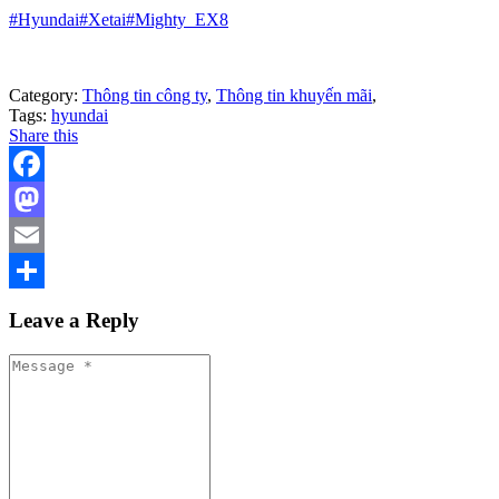
#Hyundai
#Xetai
#Mighty_EX8
Category:
Thông tin công ty
,
Thông tin khuyến mãi
,
Tags:
hyundai
Share this
Facebook
Mastodon
Email
Share
Leave a Reply