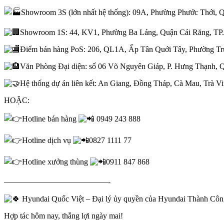
Showroom 3S (lớn nhất hệ thống): 09A, Phường Phước Thới,
Showroom 1S: 44, KV1, Phường Ba Láng, Quận Cái Răng, TP
Điểm bán hàng PoS: 206, QL1A, Ấp Tân Quới Tây, Phường Tr
Văn Phòng Đại diện: số 06 Võ Nguyên Giáp, P. Hưng Thạnh, Q
Hệ thống dự án liên kết: An Giang, Đồng Tháp, Cà Mau, Trà V
HOẶC:
Hotline bán hàng
0949 243 888
Hotline dịch vụ
0827 1111 77
Hotline xưởng thùng
0911 847 868
—————————————-
Hyundai Quốc Việt – Đại lý ủy quyền của Hyundai Thành Cô
Hợp tác hôm nay, thắng lợi ngày mai!