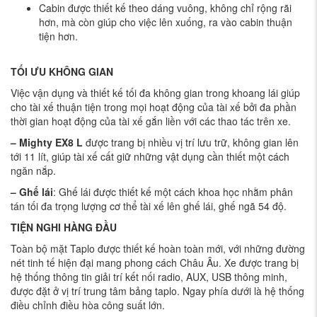
Cabin được thiết kế theo dáng vuông, không chỉ rộng rãi
hơn, mà còn giúp cho việc lên xuống, ra vào cabin thuận
tiện hơn.
TỐI ƯU KHÔNG GIAN
Việc vận dụng và thiết kế tối đa không gian trong khoang lái giúp
cho tài xế thuận tiện trong mọi hoạt động của tài xế bởi đa phần
thời gian hoạt động của tài xế gắn liền với các thao tác trên xe.
– Mighty EX8 L
được trang bị nhiều vị trí lưu trữ, không gian lên
tới 11 lít, giúp tài xế cất giữ những vật dụng cần thiết một cách
ngăn nắp.
– Ghế lái
: Ghế lái được thiết kế một cách khoa học nhằm phân
tán tối đa trọng lượng cơ thể tài xế lên ghế lái, ghế ngã 54 độ.
TIỆN NGHI HÀNG ĐẦU
Toàn bộ mặt Taplo được thiết kế hoàn toàn mới, với những đường
nét tinh tế hiện đại mang phong cách Châu Âu. Xe được trang bị
hệ thống thông tin giải trí kết nối radio, AUX, USB thông minh,
được đặt ở vị trí trung tâm bảng taplo. Ngay phía dưới là hệ thống
điều chỉnh điều hòa công suất lớn.