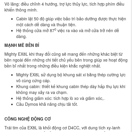
Vô lăng: điều chỉnh 4 hướng, trợ lực thủy lực, tích hợp phím điều
khiển thông minh.
Cabin lật 50 độ giúp việc bảo trì bảo dưỡng được thực hiện
một cách dễ dàng và thuận tiện.
0
Hệ thống cửa mở 87
việc ra vào và mở cửa trở nên dễ
dàng.
MẠNH MẼ BỀN BỈ
Mighty EX8L khi thay đổi cũng sẽ mang đến những khác biệt từ
bên ngoài đến những chi tiết chủ yếu bên trong giúp xe hoạt động
bền bỉ nhất trong những điều kiện khắc nghiệt nhất.
Mighty EX8L sử dụng bộ khung sát xi bằng thép cường lực
vô cùng cứng cáp.
Khung cabin: thiết kế khung cabin thép dày hấp thụ lực khi
không may xảy ra va chạm.
Hệ thống giảm xóc: tích hợp lò xo và giảm xóc,.
Cầu Dymos khả năng chịu tải tốt.
CÔNG NGHỆ ĐỘNG CƠ
Trái tim của EX8L là khối động cơ D4CC, với dung tích xy-lanh