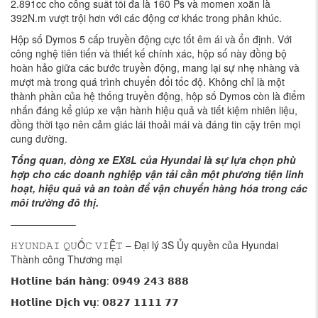
2.891cc cho công suất tối đa là 160 Ps và momen xoắn là
392N.m vượt trội hơn với các động cơ khác trong phân khúc.
Hộp số Dymos 5 cấp truyền động cực tốt êm ái và ổn định. Với
công nghệ tiên tiến và thiết kế chính xác, hộp số này đồng bộ
hoàn hảo giữa các bước truyền động, mang lại sự nhẹ nhàng và
mượt mà trong quá trình chuyển đổi tốc độ. Không chỉ là một
thành phần của hệ thống truyền động, hộp số Dymos còn là điểm
nhấn đáng kể giúp xe vận hành hiệu quả và tiết kiệm nhiên liệu,
đồng thời tạo nên cảm giác lái thoải mái và đáng tin cậy trên mọi
cung đường.
Tổng quan, dòng xe EX8L của Hyundai là sự lựa chọn phù
hợp cho các doanh nghiệp vận tải cần một phương tiện linh
hoạt, hiệu quả và an toàn để vận chuyển hàng hóa trong các
môi trường đô thị.
——————–
𝙷𝚈𝚄𝙽𝙳𝙰𝙸 𝚀𝚄Ố𝙲 𝚅𝙸Ệ𝚃 – Đại lý 3S Ủy quyền của Hyundai
Thành công Thương mại
𝗛𝗼𝘁𝗹𝗶𝗻𝗲 𝗯𝗮́𝗻 𝗵𝗮̀𝗻𝗴: 𝟬𝟵𝟰𝟵 𝟮𝟰𝟯 𝟴𝟴𝟴
𝗛𝗼𝘁𝗹𝗶𝗻𝗲 𝗗𝗶̣𝗰𝗵 𝘃𝘂̣: 𝟬𝟴𝟮𝟳 𝟭𝟭𝟭𝟭 𝟳𝟳