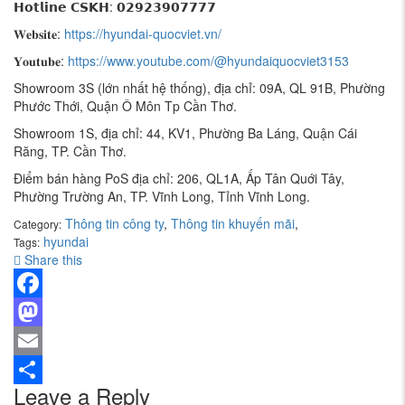
𝗛𝗼𝘁𝗹𝗶𝗻𝗲 𝗖𝗦𝗞𝗛: 𝟬𝟮𝟵𝟮𝟯𝟵𝟬𝟳𝟳𝟳𝟳
𝐖𝐞𝐛𝐬𝐢𝐭𝐞:
https://hyundai-quocviet.vn/
𝐘𝐨𝐮𝐭𝐮𝐛𝐞:
https://www.youtube.com/@hyundaiquocviet3153
Showroom 3S (lớn nhất hệ thống), địa chỉ: 09A, QL 91B, Phường
Phước Thới, Quận Ô Môn Tp Cần Thơ.
Showroom 1S, địa chỉ: 44, KV1, Phường Ba Láng, Quận Cái
Răng, TP. Cần Thơ.
Điểm bán hàng PoS địa chỉ: 206, QL1A, Ấp Tân Quới Tây,
Phường Trường An, TP. Vĩnh Long, Tỉnh Vĩnh Long.
Thông tin công ty
,
Thông tin khuyến mãi
,
Category:
hyundai
Tags:
Share this
Facebook
Mastodon
Email
Leave a Reply
Share