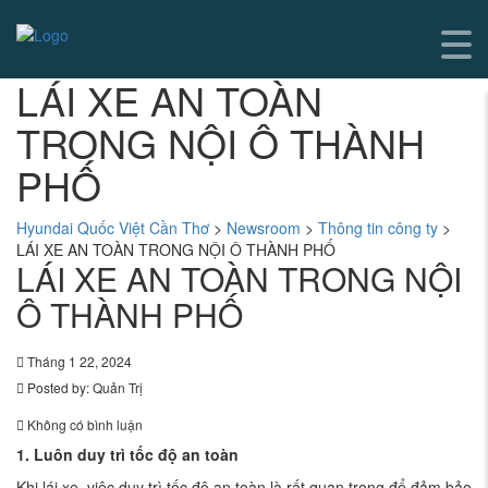
LÁI XE AN TOÀN
TRONG NỘI Ô THÀNH
PHỐ
Hyundai Quốc Việt Cần Thơ
>
Newsroom
>
Thông tin công ty
>
LÁI XE AN TOÀN TRONG NỘI Ô THÀNH PHỐ
LÁI XE AN TOÀN TRONG NỘI
Ô THÀNH PHỐ
Tháng 1 22, 2024
Posted by:
Quản Trị
Không có bình luận
1. Luôn duy trì tốc độ an toàn
Khi lái xe, việc duy trì tốc độ an toàn là rất quan trọng để đảm bảo