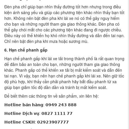
Đèn pha chỉ giúp bạn nhìn thấy đường tốt hơn nhưng trong điều
kiện ánh sáng yếu và giúp các phương tiện khác nhìn thấy bạn tốt
hơn. Không nên bật đèn pha khi lái xe nó có thể gây nguy hiểm
cho bạn và những người tham gia giao thông khác. Đèn pha có
thể gây chói mắt cho các phương tiện khác đang đi ngược chiều.
Điều này có thể khiến họ khó nhìn thấy đường và dẫn đến tai nạn.
Chỉ nên bật đèn pha khi mưa hoặc sương mù.
6. Hạn chế phanh gấp
Hạn chế phanh gấp khi lái xe tải trong thành phố là rất quan trọng
để đảm bảo an toàn cho bạn, những người tham gia giao thông
khác. Phanh gấp có thể khiến xe tải bị mất kiểm soát và dẫn đến
tai nạn. Vì vậy, bạn nên hạn chế phanh gấp khi lái xe. Nên giữ tốc
độ phù hợp, khi thấy cần phải phanh hãy bắt đầu phanh từ xa
giúp bạn giảm tốc độ dần dần và tránh bị mất kiểm soát.
Để biết thêm các thông tin về sản phẩm, xin liên hệ:
𝗛𝗼𝘁𝗹𝗶𝗻𝗲 𝗯𝗮́𝗻 𝗵𝗮̀𝗻𝗴: 𝟬𝟵𝟰𝟵 𝟮𝟰𝟯 𝟴𝟴𝟴
𝗛𝗼𝘁𝗹𝗶𝗻𝗲 𝗗𝗶̣𝗰𝗵 𝘃𝘂̣: 𝟬𝟴𝟮𝟳 𝟭𝟭𝟭𝟭 𝟳𝟳
𝗛𝗼𝘁𝗹𝗶𝗻𝗲 𝗖𝗦𝗞𝗛: 𝟬𝟮𝟵𝟮𝟯𝟵𝟬𝟳𝟳𝟳𝟳