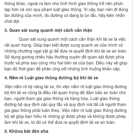
thông khác, ngoài ra làm cho tình hình giao thông trở nên phức
tạp hơn và còn quy phạm luật giao thông. Vì vậy, bạn nên đi đúng
làn đường của mình, dù đường có đang bị ùn tắc, hãy kiên nhẫn
chời đợi.
3. Quan sát xung quanh một cách cẩn thận
Quan sát xung quanh một cách cẩn thận khi lái xe là việc
rất quan trọng. Giúp bạn biết được xung quanh xe của mình có
những chướng ngại vật gì để đưa ra quyết định khi lái xe an toàn.
Sử dụng gương chiếu hậu thường xuyên để quan sát được phía
trước và phía sau cũng như hai bên xe của bạn. Điều này sẽ giúp
bạn đủ thời gian để phản ứng với những tình huống khẩn cấp.
4. Nắm rõ Luật giao thông đường bộ khi lái xe
Việc nắm rõ kỹ năng lái xe, thì việc nắm rõ luật giao thông đường
bộ khi lái xe cũng là điều rất quan trọng để đảm bảo an toàn cho
bạn, người tham gia giao thông và hàng hóa. Luật giao thông
đường bộ quy định các quy tắc và quy định mà tất cả người tham
gia giao thông phải tuân theo. Việc nắm rõ luật giao thông đường
bộ sẽ giúp bạn hiểu rõ những gì được phép và không được phép
làm khi lái xe, từ đó có thể đưa ra quyết định lái xe an toàn.
5. Không bật đèn pha