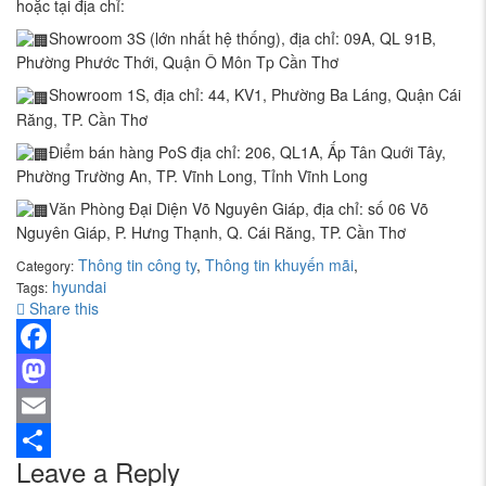
hoặc tại địa chỉ:
Showroom 3S (lớn nhất hệ thống), địa chỉ: 09A, QL 91B,
Phường Phước Thới, Quận Ô Môn Tp Cần Thơ
Showroom 1S, địa chỉ: 44, KV1, Phường Ba Láng, Quận Cái
Răng, TP. Cần Thơ
Điểm bán hàng PoS địa chỉ: 206, QL1A, Ấp Tân Quới Tây,
Phường Trường An, TP. Vĩnh Long, Tỉnh Vĩnh Long
Văn Phòng Đại Diện Võ Nguyên Giáp, địa chỉ: số 06 Võ
Nguyên Giáp, P. Hưng Thạnh, Q. Cái Răng, TP. Cần Thơ
Thông tin công ty
,
Thông tin khuyến mãi
,
Category:
hyundai
Tags:
Share this
Facebook
Mastodon
Email
Leave a Reply
Share