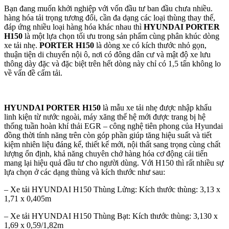
Bạn đang muốn khởi nghiệp với vốn đầu tư ban đầu chưa nhiều.
hàng hóa tải trọng tương đối, cần đa dạng các loại thùng thay thế,
đáp ứng nhiều loại hàng hóa khác nhau thì
HYUNDAI PORTER
H150
là một lựa chọn tối ưu trong sản phẩm cùng phân khúc dòng
xe tải nhẹ.
PORTER H150
là dòng xe có kích thước nhỏ gọn,
thuận tiện di chuyển nội ô, nơi có đông dân cư và mật độ xe lưu
thông dày đặc và đặc biệt trên hết dòng này chỉ có 1,5 tấn không lo
về vấn đề cấm tải.
HYUNDAI PORTER H150
là mẫu xe tải nhẹ được nhập khẩu
linh kiện từ nước ngoài, máy xăng thế hệ mới được trang bị hệ
thống tuần hoàn khí thải EGR – công nghệ tiên phong của Hyundai
đồng thời tính năng trên còn góp phần giúp tăng hiệu suất và tiết
kiệm nhiên liệu đáng kể, thiết kế mới, nội thất sang trọng cùng chất
lượng ổn định, khả năng chuyên chở hàng hóa cơ động cải tiến
mang lại hiệu quả đầu tư cho người dùng. Với H150 thì rất nhiều sự
lựa chọn ở các dạng thùng và kích thước như sau:
– Xe tải HYUNDAI H150 Thùng Lửng: Kích thước thùng: 3,13 x
1,71 x 0,405m
– Xe tải HYUNDAI H150 Thùng Bạt: Kích thước thùng: 3,130 x
1,69 x 0,59/1,82m