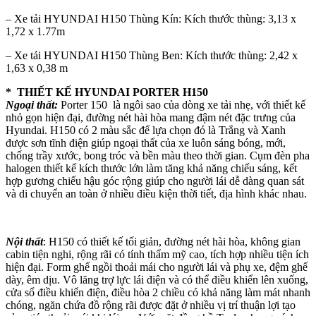
– Xe tải HYUNDAI H150 Thùng Kín: Kích thước thùng: 3,13 x
1,72 x 1.77m
– Xe tải HYUNDAI H150 Thùng Ben: Kích thước thùng: 2,42 x
1,63 x 0,38 m
* THIẾT KẾ HYUNDAI PORTER H150
Ngoại thất:
Porter 150 là ngôi sao của dòng xe tải nhẹ, với thiết kế
nhỏ gọn hiện đại, đường nét hài hòa mang đậm nét đặc trưng của
Hyundai. H150 có 2 màu sắc để lựa chọn đó là Trắng và Xanh
được sơn tĩnh điện giúp ngoại thất của xe luôn sáng bóng, mới,
chống trầy xước, bong tróc và bền màu theo thời gian. Cụm đèn pha
halogen thiết kế kích thước lớn làm tăng khả năng chiếu sáng, kết
hợp gương chiếu hậu góc rộng giúp cho người lái dễ dàng quan sát
và di chuyển an toàn ở nhiều điều kiện thời tiết, địa hình khác nhau.
Nội thất
: H150 có thiết kế tối giản, đường nét hài hòa, không gian
cabin tiện nghi, rộng rãi có tính thẩm mỹ cao, tích hợp nhiều tiện ích
hiện đại. Form ghế ngồi thoải mái cho người lái và phụ xe, đệm ghế
dày, êm dịu. Vô lăng trợ lực lái điện và có thể điều khiển lên xuống,
cửa sổ điều khiển điện, điều hòa 2 chiều có khả năng làm mát nhanh
chóng, ngăn chứa đồ rộng rãi được đặt ở nhiều vị trí thuận lợi tạo