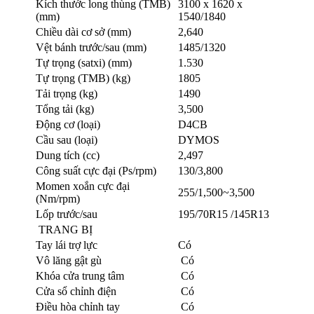
Kích thước long thùng (TMB)
3100 x 1620 x
(mm)
1540/1840
Chiều dài cơ sở (mm)
2,640
Vệt bánh trước/sau (mm)
1485/1320
Tự trọng (satxi) (mm)
1.530
Tự trọng (TMB) (kg)
1805
Tải trọng (kg)
1490
Tổng tải (kg)
3,500
Động cơ (loại)
D4CB
Cầu sau (loại)
DYMOS
Dung tích (cc)
2,497
Công suất cực đại (Ps/rpm)
130/3,800
Momen xoắn cực đại
255/1,500~3,500
(Nm/rpm)
Lốp trước/sau
195/70R15 /145R13
TRANG BỊ
Tay lái trợ lực
Có
Vô lăng gật gù
Có
Khóa cửa trung tâm
Có
Cửa sổ chỉnh điện
Có
Điều hòa chỉnh tay
Có