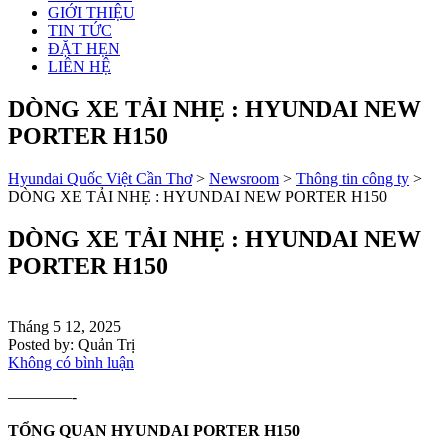
GIỚI THIỆU
TIN TỨC
ĐẶT HẸN
LIÊN HỆ
DÒNG XE TẢI NHẸ : HYUNDAI NEW
PORTER H150
Hyundai Quốc Việt Cần Thơ
>
Newsroom
>
Thông tin công ty
>
DÒNG XE TẢI NHẸ : HYUNDAI NEW PORTER H150
DÒNG XE TẢI NHẸ : HYUNDAI NEW
PORTER H150
Tháng 5 12, 2025
Posted by:
Quản Trị
Không có bình luận
————-
TỔNG QUAN HYUNDAI PORTER H150