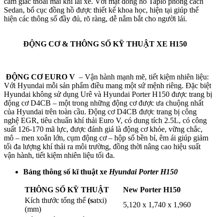
cảm giác thoải mái khi lái xe. Với mặt đồng hồ Taplo phong cách
Sedan, bố cục đồng hồ được thiết kế khoa học, hiện tại giúp thể
hiện các thông số đầy đủ, rõ ràng, dễ nắm bắt cho người lái.
ĐỘNG CƠ & THÔNG SỐ KỸ THUẬT XE H150
ĐỘNG CƠ EURO V
– Vận hành mạnh mẽ, tiết kiệm nhiên liệu:
Với Hyundai mỗi sản phẩm điều mang một sứ mệnh riêng. Đặc biệt
Hyundai không sử dụng Urê và Hyundai Porter H150 được trang bị
động cơ D4CB – một trong những động cơ được ưa chuộng nhất
của Hyundai trên toàn cầu. Động cơ D4CB được trang bị công
nghệ EGR, tiêu chuẩn khí thải Euro V, có dung tích 2.5L, có công
suất 126-170 mã lực, được đánh giá là động cơ khỏe, vững chắc,
mô – men xoắn lớn, cụm động cơ – hộp số bền bỉ, êm ái giúp giảm
tối đa lượng khí thải ra môi trường, đồng thời nâng cao hiệu suất
vận hành, tiết kiệm nhiên liệu tối đa.
Bảng thông số kĩ thuật xe
Hyundai Porter H150
THÔNG SỐ KỸ THUẬT
New Porter H150
Kích thước tổng thể
(s
atxi)
5,120 x 1,740 x 1,960
(mm)