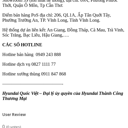
Showroom 3S (lớn nhất hệ thống), địa chỉ: 09A, Phường Phước
Thới, Quận Ô Môn, Tp Cần Thơ.
Điểm bán hàng PoS địa chỉ: 206, QL1A, Ấp Tân Quới Tây,
Phường Trường An, TP. Vĩnh Long, Tỉnh Vĩnh Long.
Hệ thống dự án liên kết: An Giang, Đồng Tháp, Cà Mau, Trà Vinh,
Sóc Trăng, Bạc Liêu, Hậu Giang,….
CÁC SỐ HOTLINE
Hotline bán hàng 0949 243 888
Hotline dịch vụ 0827 1111 77
Hotline xưởng thùng 0911 847 868
—————————————-
Hyundai Quốc Việt – Đại lý ủy quyền của Hyundai Thành Công
Thương Mại
User Review
0
(
0
votes)