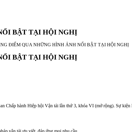
ỔI BẬT TẠI HỘI NGHỊ
NG ĐIỂM QUA NHỮNG HÌNH ẢNH NỔI BẬT TẠI HỘI NGHỊ
ỔI BẬT TẠI HỘI NGHỊ
an Chấp hành Hiệp hội Vận tải lần thứ 3, khóa VI (mở rộng). Sự kiện 
háp vận tải ưu việt, đáp ứng mọi nhu cầu.