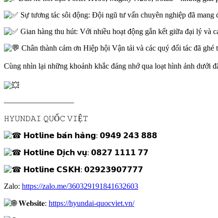
Sự tương tác sôi động: Đội ngũ tư vấn chuyên nghiệp đã mang đế
Gian hàng thu hút: Với nhiều hoạt động gắn kết giữa đại lý và c
Chân thành cảm ơn Hiệp hội Vận tải và các quý đối tác đã ghé 
Cùng nhìn lại những khoảnh khắc đáng nhớ qua loạt hình ảnh dưới 
—————————
𝙷𝚈𝚄𝙽𝙳𝙰𝙸 𝚀𝚄Ố𝙲 𝚅𝙸Ệ𝚃
𝗛𝗼𝘁𝗹𝗶𝗻𝗲 𝗯𝗮́𝗻 𝗵𝗮̀𝗻𝗴: 𝟬𝟵𝟰𝟵 𝟮𝟰𝟯 𝟴𝟴𝟴
𝗛𝗼𝘁𝗹𝗶𝗻𝗲 𝗗𝗶̣𝗰𝗵 𝘃𝘂̣: 𝟬𝟴𝟮𝟳 𝟭𝟭𝟭𝟭 𝟳𝟳
𝗛𝗼𝘁𝗹𝗶𝗻𝗲 𝗖𝗦𝗞𝗛: 𝟬𝟮𝟵𝟮𝟯𝟵𝟬𝟳𝟳𝟳𝟳
Zalo:
https://zalo.me/360329191841632603
𝐖𝐞𝐛𝐬𝐢𝐭𝐞:
https://hyundai-quocviet.vn/