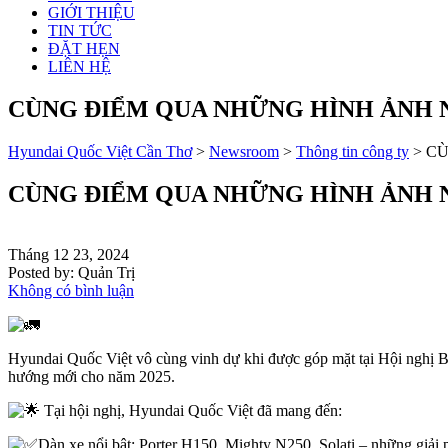
GIỚI THIỆU
TIN TỨC
ĐẶT HẸN
LIÊN HỆ
CÙNG ĐIỂM QUA NHỮNG HÌNH ẢNH N
Hyundai Quốc Việt Cần Thơ
>
Newsroom
>
Thông tin công ty
>
CÙ
CÙNG ĐIỂM QUA NHỮNG HÌNH ẢNH N
Tháng 12 23, 2024
Posted by:
Quản Trị
Không có bình luận
Hyundai Quốc Việt vô cùng vinh dự khi được góp mặt tại Hội nghị B
hướng mới cho năm 2025.
Tại hội nghị, Hyundai Quốc Việt đã mang đến:
Dàn xe nổi bật: Porter H150, Mighty N250, Solati – những giải p