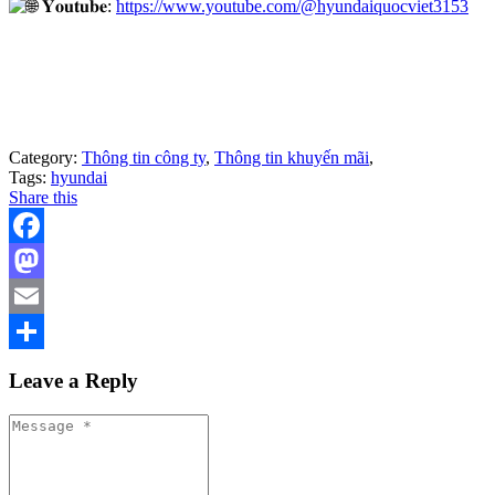
𝐘𝐨𝐮𝐭𝐮𝐛𝐞:
https://www.youtube.com/@hyundaiquocviet3153
Category:
Thông tin công ty
,
Thông tin khuyến mãi
,
Tags:
hyundai
Share this
Facebook
Mastodon
Email
Share
Leave a Reply