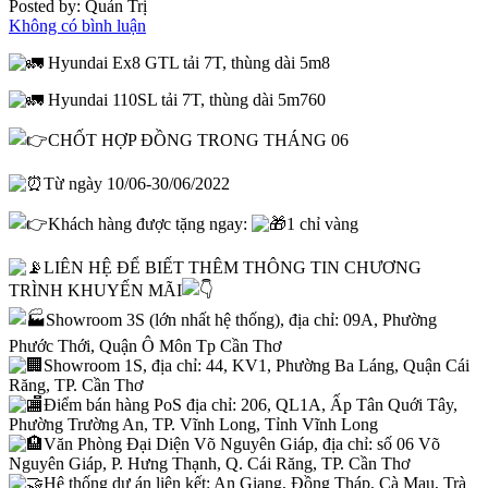
Posted by:
Quản Trị
Không có bình luận
Hyundai Ex8 GTL tải 7T, thùng dài 5m8
Hyundai 110SL tải 7T, thùng dài 5m760
CHỐT HỢP ĐỒNG TRONG THÁNG 06
Từ ngày 10/06-30/06/2022
Khách hàng được tặng ngay:
1 chỉ vàng
LIÊN HỆ ĐỂ BIẾT THÊM THÔNG TIN CHƯƠNG
TRÌNH KHUYẾN MÃI
Showroom 3S (lớn nhất hệ thống), địa chỉ: 09A, Phường
Phước Thới, Quận Ô Môn Tp Cần Thơ
Showroom 1S, địa chỉ: 44, KV1, Phường Ba Láng, Quận Cái
Răng, TP. Cần Thơ
Điểm bán hàng PoS địa chỉ: 206, QL1A, Ấp Tân Quới Tây,
Phường Trường An, TP. Vĩnh Long, Tỉnh Vĩnh Long
Văn Phòng Đại Diện Võ Nguyên Giáp, địa chỉ: số 06 Võ
Nguyên Giáp, P. Hưng Thạnh, Q. Cái Răng, TP. Cần Thơ
Hệ thống dự án liên kết: An Giang, Đồng Tháp, Cà Mau, Trà