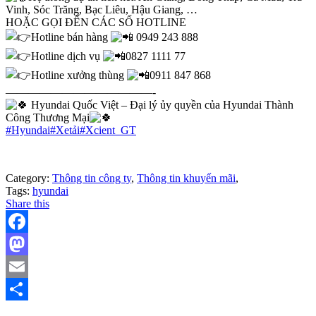
Vinh, Sóc Trăng, Bạc Liêu, Hậu Giang, …
HOẶC GỌI ĐẾN CÁC SỐ HOTLINE
Hotline bán hàng
0949 243 888
Hotline dịch vụ
0827 1111 77
Hotline xưởng thùng
0911 847 868
—————————————-
Hyundai Quốc Việt – Đại lý ủy quyền của Hyundai Thành
Công Thương Mại
#Hyundai
#Xetải
#Xcient_GT
Category:
Thông tin công ty
,
Thông tin khuyến mãi
,
Tags:
hyundai
Share this
Facebook
Mastodon
Email
Share