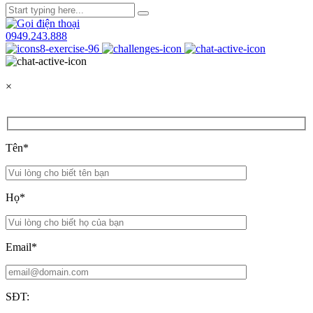
0949.243.888
×
Tên*
Họ*
Email*
SĐT: