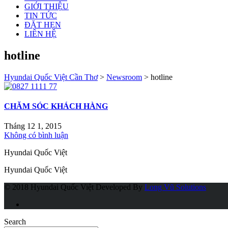
GIỚI THIỆU
TIN TỨC
ĐẶT HẸN
LIÊN HỆ
hotline
Hyundai Quốc Việt Cần Thơ
>
Newsroom
>
hotline
CHĂM SÓC KHÁCH HÀNG
Tháng 12 1, 2015
Không có bình luận
Hyundai Quốc Việt
Hyundai Quốc Việt
© 2018 Hyundai Quốc Việt
Developed By
Long Vũ Solutions
Search