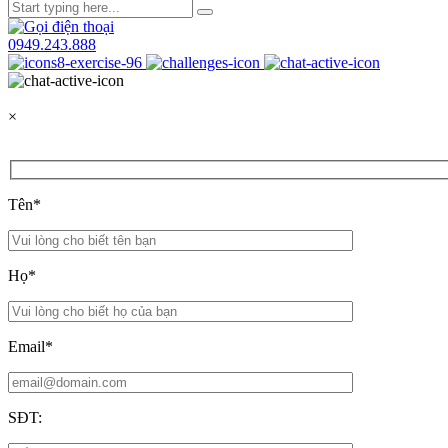
0949.243.888
×
Tên*
Họ*
Email*
SĐT: