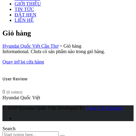
GIỚI THIỆU
TIN TỨC
ĐẶT HẸN
LIÊN HỆ
Giỏ hàng
Hyundai Quốc Việt Cần Thơ
>
Giỏ hàng
Informational.
Chưa có sản phẩm nào trong giỏ hàng.
Quay trở lại cửa hàng
User Review
0
(
0
votes)
Hyundai Quốc Việt
© 2018 Hyundai Quốc Việt
Developed By
Long Vũ Solutions
Search