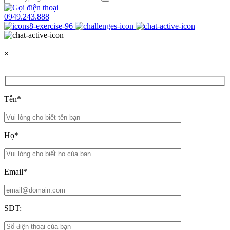
0949.243.888
×
Tên*
Họ*
Email*
SĐT: